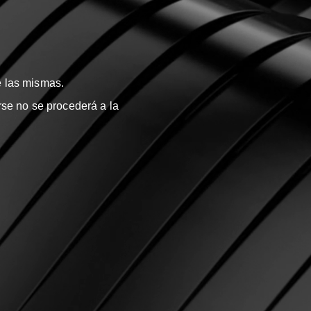
 las mismas.
rse no se
procederá
a la