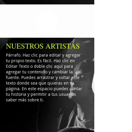
NUESTROS ARTISTAS
Párrafo. Haz clic para editar y agregar
tu propio texto. Es fácil. Haz clic en
Editar Texto o doble clic aquí para
agregar tu contenido y cambiar la
fuente. Puedes arrastrar y soltar este
texto donde sea que quieras en tu
página. En este espacio puedes contar
tu historia y permitir a tus usuarios
saber más sobre ti.